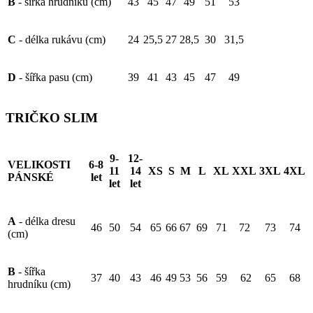
B
- šířka hrudníku (cm)
43
45
47
49
51
53
C
- délka rukávu (cm)
24
25,5
27
28,5
30
31,5
D
- šířka pasu (cm)
39
41
43
45
47
49
TRIČKO SLIM
9-
12-
VELIKOSTI
6-8
11
14
XS
S
M
L
XL
XXL
3XL
4XL
PÁNSKÉ
let
let
let
A
- délka dresu
46
50
54
65
66
67
69
71
72
73
74
(cm)
B
- šířka
37
40
43
46
49
53
56
59
62
65
68
hrudníku (cm)