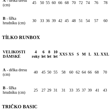
A
- délka dresu
45
50
55
60
66
68
70
72
74
76
78
(cm)
B
- šířka
30
33
36
39
42
45
48
51
54
57
60
hrudníku (cm)
TÍLKO RUNBOX
VELIKOSTI
4
6
8
10
XXS
XS
S
M
L
XL
XXL
DÁMSKÉ
roky
let
let
let
A
- délka dresu
40
45
50
55
58
60
62
64
66
68
70
(cm)
B
- šířka
25
27
29
31
31
33
35
37
39
41
43
hrudníku (cm)
TRIČKO BASIC