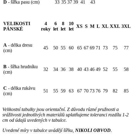
D
- šířka pasu (cm)
33
35
37
39
41
43
VELIKOSTI
4
6
8
10
XS
S
M
L
XL
XXL
3XL
PÁNSKÉ
roky
let
let
let
A
- délka dresu
45
50
55
60
65
67
69
71
73
75
77
(cm)
B
- šířka hrudníku
32
34
36
38
40
43
46
49
52
55
58
(cm)
C
- délka rukávu
51
55
59
63
67
70
73
76
79
82
85
(cm)
Velikostní tabulky jsou orientační. Z důvodu různé pružnosti a
srážlivosti jednotlivých materiálů uplatňujeme toleranci rozdílu 1-2
cm od údajů uvedených v tabulce.
Uvedené míry v tabulce uvádějí šířku,
NIKOLI OBVOD
.