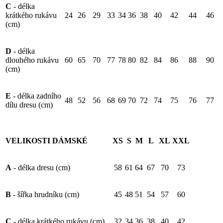
C
- délka
krátkého rukávu
24
26
29
33
34
36
38
40
42
44
46
(cm)
D
- délka
dlouhého rukávu
60
65
70
77
78
80
82
84
86
88
90
(cm)
E
- délka zadního
48
52
56
68
69
70
72
74
75
76
77
dílu dresu (cm)
VELIKOSTI DÁMSKÉ
XS
S
M
L
XL
XXL
A
- délka dresu (cm)
58
61
64
67
70
73
B
- šířka hrudníku (cm)
45
48
51
54
57
60
C
- délka krátkého rukávu (cm)
32
34
36
38
40
42