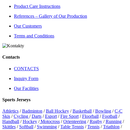
Product Care Instructions
References – Gallery of Our Production
Our Customers
Terms and Conditions
Contacts
CONTACTS
Inquiry Form
Our Facilities
Sports Jerseys
Athletics
/
Badminton
/
Ball Hockey
/
Basketball
/
Bowling
/
C-C
Skis
/
Cycling
/
Darts
/
Esport
/
Fire Sport
/
Floorball
/
Football
/
Handball
/
Hockey
/
Motocross
/
Orienteering
/
Rugby
/
Running
/
Skittles
/
Softball
/
Swimming
/
Table Tennis
/
Tennis
/
Triathlon
/