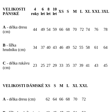
VELIKOSTI
4
6
8
10
XS
S
M
L
XL
XXL
3XL
PÁNSKÉ
roky
let
let
let
A
- délka dresu
44
49
54
59
66
68
70
72
74
76
78
(cm)
B
- šířka
34
37
40
43
46
49
52
55
58
61
64
hrudníku (cm)
C
- délka rukávu
23
25
27
29
33
35
37
39
41
43
45
(cm)
VELIKOSTI DÁMSKÉ
XS
S
M
L
XL
XXL
A
- délka dresu (cm)
62
64
66
68
70
72