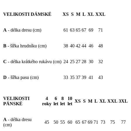
VELIKOSTI DÁMSKÉ
XS
S
M
L
XL
XXL
A
- délka dresu (cm)
61
63
65
67
69
71
B
- šířka hrudníku (cm)
38
40
42
44
46
48
C
- délka krátkého rukávu (cm)
24
25
27
28
30
32
D
- šířka pasu (cm)
33
35
37
39
41
43
VELIKOSTI
4
6
8
10
XS
S
M
L
XL
XXL
3XL
PÁNSKÉ
roky
let
let
let
A
- délka dresu
45
50
55
60
65
67
69
71
73
75
77
(cm)