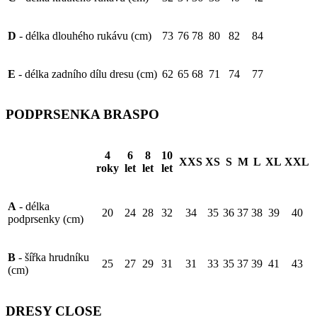
D
- délka dlouhého rukávu (cm)
73
76
78
80
82
84
E
- délka zadního dílu dresu (cm)
62
65
68
71
74
77
PODPRSENKA BRASPO
4
6
8
10
XXS
XS
S
M
L
XL
XXL
roky
let
let
let
A
- délka
20
24
28
32
34
35
36
37
38
39
40
podprsenky (cm)
B
- šířka hrudníku
25
27
29
31
31
33
35
37
39
41
43
(cm)
DRESY CLOSE