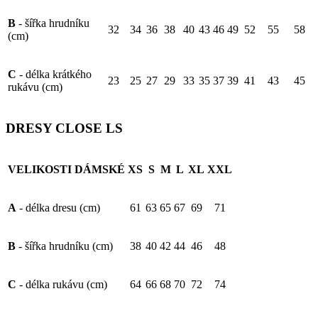
B
- šířka hrudníku
32
34
36
38
40
43
46
49
52
55
58
(cm)
C
- délka krátkého
23
25
27
29
33
35
37
39
41
43
45
rukávu (cm)
DRESY CLOSE LS
VELIKOSTI DÁMSKÉ
XS
S
M
L
XL
XXL
A
- délka dresu (cm)
61
63
65
67
69
71
B
- šířka hrudníku (cm)
38
40
42
44
46
48
C
- délka rukávu (cm)
64
66
68
70
72
74