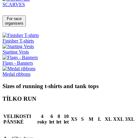
SCARVES
For race
organisers
Finisher T-shirts
Starting Vests
Flags - Banners
Medal ribbons
Sizes of running t-shirts and tank tops
TÍLKO RUN
VELIKOSTI
4
6
8
10
XS
S
M
L
XL
XXL
3XL
PÁNSKÉ
roky
let
let
let